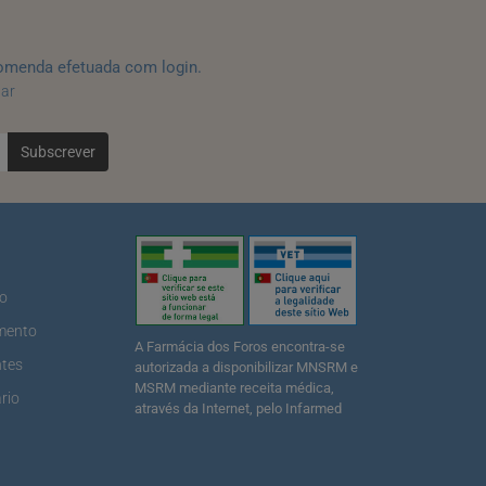
omenda efetuada com login.
tar
Subscrever
ão
mento
A Farmácia dos Foros encontra-se
ntes
autorizada a disponibilizar MNSRM e
MSRM mediante receita médica,
rio
através da Internet, pelo Infarmed