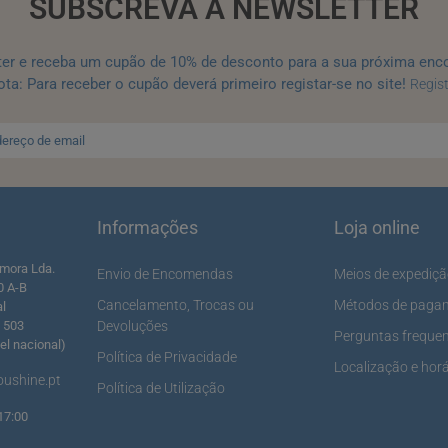
SUBSCREVA A NEWSLETTER
ter e receba um cupão de 10% de desconto para a sua próxima enc
ta: Para receber o cupão deverá primeiro registar-se no site!
Regis
Informações
Loja online
mora Lda.
Envio de Encomendas
Meios de expediç
0 A-B
Cancelamento, Trocas ou
Métodos de paga
al
5 503
Devoluções
Perguntas freque
l nacional)
Política de Privacidade
Localização e horá
ushine.pt
Política de Utilização
17:00