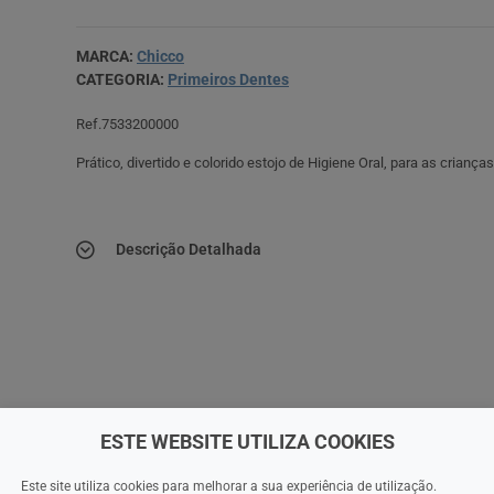
MARCA:
Chicco
CATEGORIA:
Primeiros Dentes
Ref.7533200000
Prático, divertido e colorido estojo de Higiene Oral, para as crianç
Descrição Detalhada
ESTE WEBSITE UTILIZA COOKIES
Este site utiliza cookies para melhorar a sua experiência de utilização.