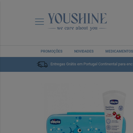
PROMOÇÕES
NOVIDADES
MEDICAMENTOS
Home
Bebé e Mamã
Cuidados do Bebé
Primeiro
Entregas Grátis em Portugal Continental para en