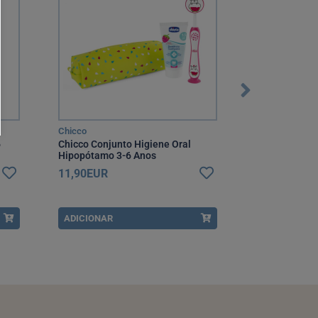
Chicco
Chicco
6
Chicco Conjunto Higiene Oral
Chicco Conjun
Hipopótamo 3-6 Anos
3-6 Anos
11,90EUR
11,90EUR
ADICIONAR
ADICIONAR