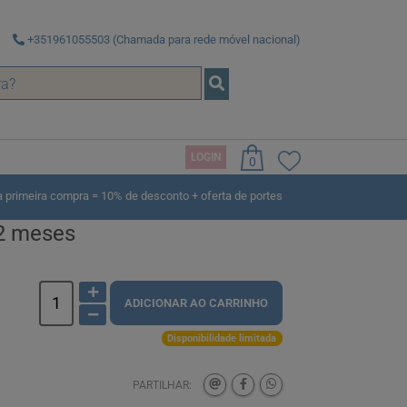
+351961055503 (Chamada para rede móvel nacional)
LOGIN
0
rimeira compra = 10% de desconto + oferta de portes
12 meses
ADICIONAR AO CARRINHO
Disponibilidade limitada
PARTILHAR: