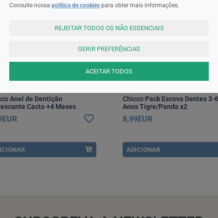
Consulte nossa
política de cookies
para obter mais informações.
REJEITAR TODOS OS NÃO ESSENCIAIS
GERIR PREFERÊNCIAS
ACEITAR TODOS
cco
Chicco
cco Anel de Dentição
Chicco Pack Escova Dentes 3-
rescante Cacto +4 Meses
Anos Tigre/Panda x2
99EUR
8,99EUR
ICIONAR
ADICIONAR