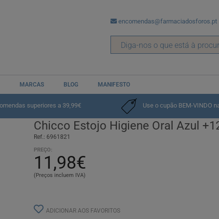
encomendas@farmaciadosforos.pt
MARCAS
BLOG
MANIFESTO
s Dentes
comendas superiores a 39,99€
Use o cupão BEM-VINDO na p
Chicco Estojo Higiene Oral Azul +
Ref.: 6961821
PREÇO:
11,98€
(Preços incluem IVA)
ADICIONAR AOS FAVORITOS