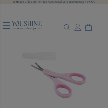
Entregas Grátis em Portugal Continental para encomendas > 39,99€
Chicco Tesoura de Unhas Rosa
0
Ref.: 6316430