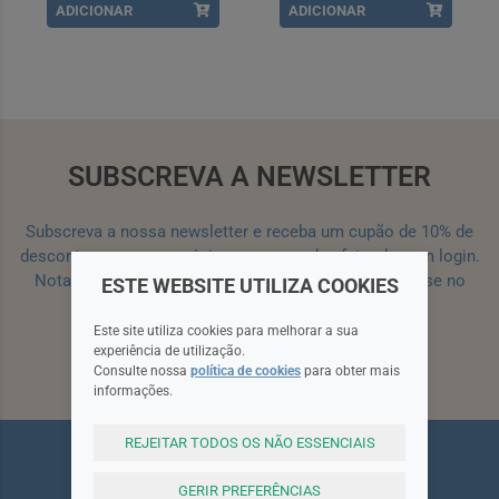
ADICIONAR
ADICIONAR
SUBSCREVA A NEWSLETTER
Subscreva a nossa newsletter e receba um cupão de 10% de
desconto para a sua próxima encomenda efetuada com login.
Nota: Para receber o cupão deverá primeiro registar-se no
ESTE WEBSITE UTILIZA COOKIES
site!
Registar
Este site utiliza cookies para melhorar a sua
experiência de utilização.
Subscrever
Consulte nossa
política de cookies
para obter mais
informações.
REJEITAR TODOS OS NÃO ESSENCIAIS
GERIR PREFERÊNCIAS