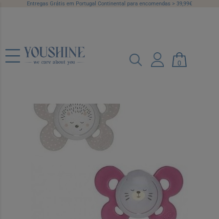
Entregas Grátis em Portugal Continental para encomendas > 39,99€
Chicco Chupeta Physio Comfort Noite
0
Rosa 16-36 Meses x2
Ref.: 6046672