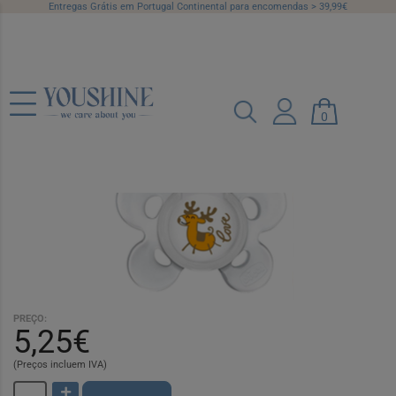
Entregas Grátis em Portugal Continental para encomendas > 39,99€
Chicco Chupeta Physio Comfort Natal
0
0-6 Meses
Ref.: 6044669
PREÇO:
5,25€
(Preços incluem IVA)