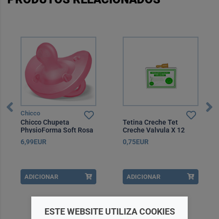
Chicco
Chicco Chupeta
Tetina Creche Tet
PhysioForma Soft Rosa
Creche Valvula X 12
16-36 Meses
6,99EUR
0,75EUR
ADICIONAR
ADICIONAR
ESTE WEBSITE UTILIZA COOKIES