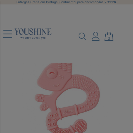
Entregas Grátis em Portugal Continental para encomendas > 39,99€
Chicco Anel de Dentição Iguana Rosa
0
+2 Meses
Ref.: 7099010