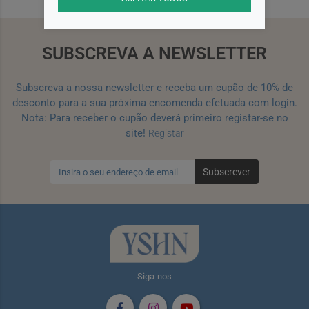
SUBSCREVA A NEWSLETTER
Subscreva a nossa newsletter e receba um cupão de 10% de
desconto para a sua próxima encomenda efetuada com login.
Nota: Para receber o cupão deverá primeiro registar-se no
site!
Registar
Subscrever
Siga-nos