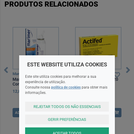
PRODUTOS RELACIONADOS
ESTE WEBSITE UTILIZA COOKIES
Marimer
Actifed
Este site utiliza cookies para melhorar a sua
Marimer Nariz Entupido
Actifed, 60/2,5 mg x 20
experiência de utilização.
Constipação100Ml
comp
Consulte nossa
política de cookies
para obter mais
12,85EUR
8,50EUR
informações.
REJEITAR TODOS OS NÃO ESSENCIAIS
ADICIONAR
ADICIONAR
GERIR PREFERÊNCIAS
ACEITAR TODOS