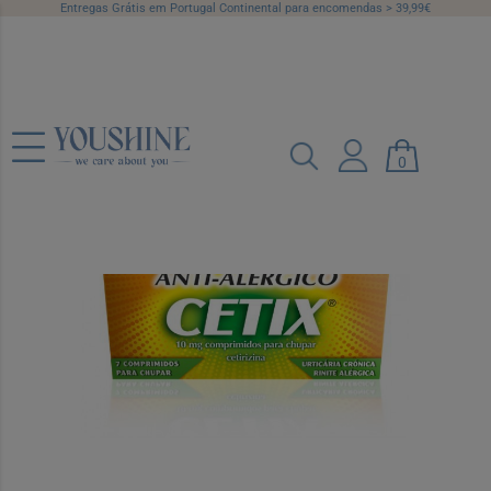
Entregas Grátis em Portugal Continental para encomendas > 39,99€
Cetix, 10 mg x 7 comp chupar
Ref.: 5475256
0