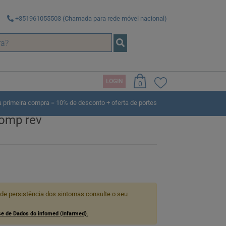
+351961055503 (Chamada para rede móvel nacional)
LOGIN
0
rimeira compra = 10% de desconto + oferta de portes
comp rev
 de persistência dos sintomas consulte o seu
e de Dados do infomed (Infarmed)
.