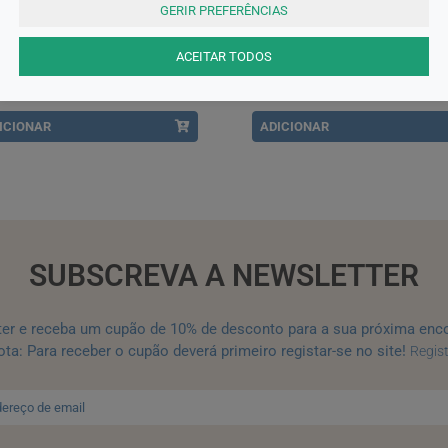
as
Outras
GERIR PREFERÊNCIAS
patal Retard, 200 mg x 30 cáps
MANIPULADO 23%
prol
ACEITAR TODOS
90EUR
19,85EUR
ICIONAR
ADICIONAR
SUBSCREVA A NEWSLETTER
ter e receba um cupão de 10% de desconto para a sua próxima enc
ta: Para receber o cupão deverá primeiro registar-se no site!
Regis