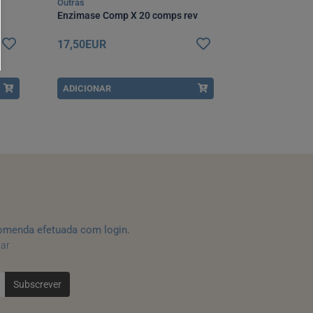
Outras
Outras
Enzimase Comp X 20 comps rev
Compressa Es
473501
17,50EUR
2,20EUR
ADICIONAR
ADICIONAR
omenda efetuada com login.
tar
Subscrever