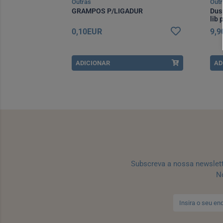
Outras
Outr
0 Ml Sdc
GRAMPOS P/LIGADUR
Dus
lib 
0,10EUR
9,
ADICIONAR
AD
Subscreva a nossa newslet
No