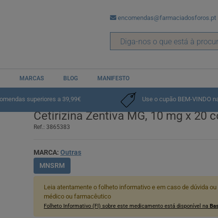
encomendas@farmaciadosforos.pt
MARCAS
BLOG
MANIFESTO
comendas superiores a 39,99€
Use o cupão BEM-VINDO na p
Cetirizina Zentiva MG, 10 mg x 20 
Ref.: 3865383
MARCA:
Outras
MNSRM
Leia atentamente o folheto informativo e em caso de dúvida ou
médico ou farmacêutico
Folheto Informativo (FI) sobre este medicamento está disponível na
Bas