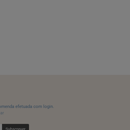
omenda efetuada com login.
tar
Subscrever