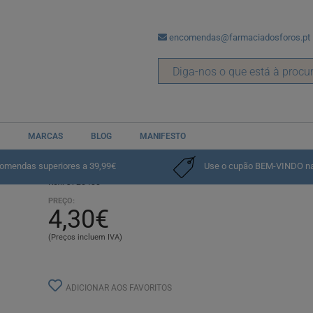
encomendas@farmaciadosforos.pt
MARCAS
BLOG
MANIFESTO
Cetirizina Mylan MG, 10 mg x 20 c
comendas superiores a 39,99€
Use o cupão BEM-VINDO na p
Ref.: 3725488
PREÇO:
4,30€
(Preços incluem IVA)
ADICIONAR AOS FAVORITOS