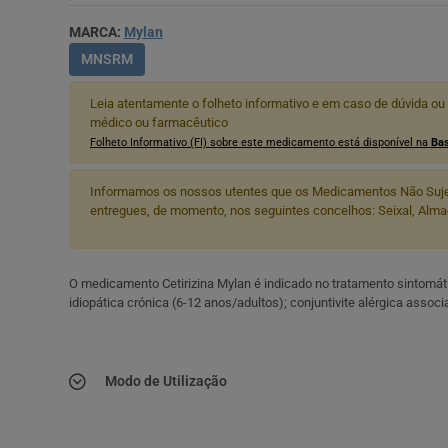
MARCA:
Mylan
MNSRM
Leia atentamente o folheto informativo e em caso de dúvida ou
médico ou farmacêutico
Folheto Informativo (FI) sobre este medicamento está disponível na
Bas
Informamos os nossos utentes que os Medicamentos Não Suje
entregues, de momento, nos seguintes concelhos: Seixal, Almad
O medicamento Cetirizina Mylan é indicado no tratamento sintomático
idiopática crónica (6-12 anos/adultos); conjuntivite alérgica associ
Modo de Utilização