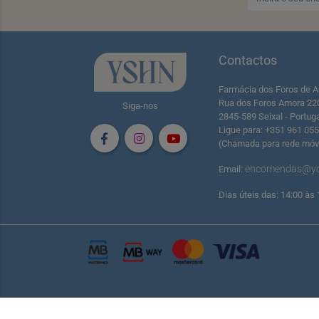
Contactos
Farmácia dos Foros de A
Rua dos Foros Amora 22
Siga-nos
2845-589 Seixal - Portug
Ligue para: +351 961 05
(Chamada para rede móve
encomendas@yo
Email:
Dias úteis das: 14:00 às 