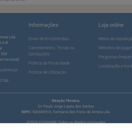
Informações
Loja online
mora Lda.
Envio de Encomendas
Meios de expediç
0 A-B
Cancelamento, Trocas ou
Métodos de paga
al
5 503
Devoluções
Perguntas freque
l nacional)
Política de Privacidade
Localização e horá
ushine.pt
Política de Utilização
17:00
Direção Técnica:
Dr. Paulo Jorge Lopes dos Santos
NIPC:
506540910, Farmácia dos Foros de Amora Lda.
©2026 YOUSHINE Todos os direitos reservados