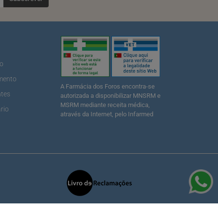
ão
mento
A Farmácia dos Foros encontra-se
ntes
autorizada a disponibilizar MNSRM e
MSRM mediante receita médica,
rio
através da Internet, pelo Infarmed