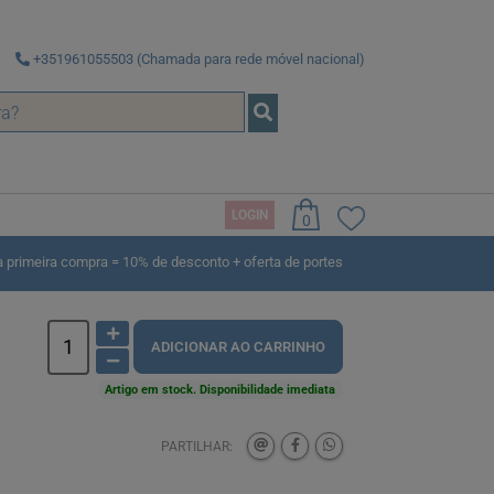
+351961055503 (Chamada para rede móvel nacional)
LOGIN
0
omp rev
rimeira compra = 10% de desconto + oferta de portes
ADICIONAR AO CARRINHO
Artigo em stock. Disponibilidade imediata
PARTILHAR: