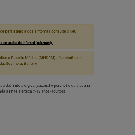
 de persistência dos sintomas consulte o seu
e de Dados do infomed (Infarmed)
.
itos a Receita Médica (MNSRM) só poderão ser
a, Sesimbra, Barreiro
 de: rinite alérgica (sazonal e perene) e da urticária
ada a rinite alérgica (>12 anos/adultos).