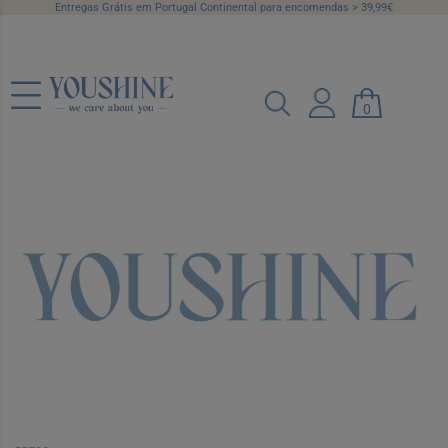
Entregas Grátis em Portugal Continental para encomendas > 39,99€
0
Cetaphil Locao Hidratante 237Ml
Ref.: 7563528