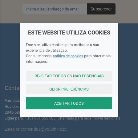
Subscrever
ESTE WEBSITE UTILIZA COOKIES
Este site utiliza cookies para melhorar a sua
experiência de utilização.
Siga-nos
Consulte nossa
política de cookies
para obter mais
informações.
REJEITAR TODOS OS NÃO ESSENCIAIS
Contactos
GERIR PREFERÊNCIAS
Farmácia dos Foros de Amora Lda.
ACEITAR TODOS
Rua dos Foros Amora 220 A-B
2845-589 Seixal - Portugal
Ligue para: +351 961 055 503 (Chamada para rede móvel nacional)
encomendas@youshine.pt
Email: