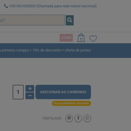
+351961055503 (Chamada para rede móvel nacional)
LOGIN
0
rimeira compra = 10% de desconto + oferta de portes
ADICIONAR AO CARRINHO
Disponibilidade limitada
PARTILHAR: