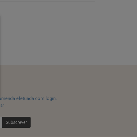
omenda efetuada com login.
tar
Subscrever