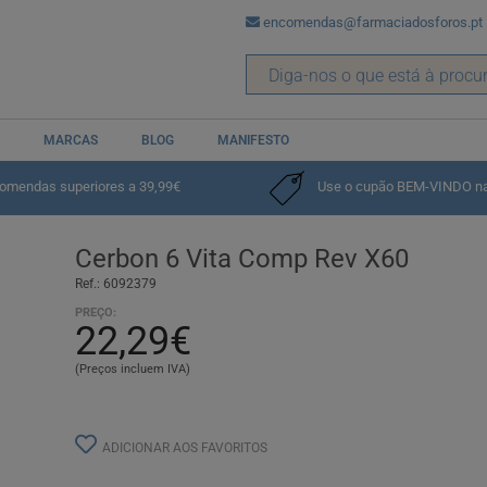
encomendas@farmaciadosforos.pt
MARCAS
BLOG
MANIFESTO
comendas superiores a 39,99€
Use o cupão BEM-VINDO na p
Cerbon 6 Vita Comp Rev X60
Ref.: 6092379
PREÇO:
22,29€
(Preços incluem IVA)
ADICIONAR AOS FAVORITOS