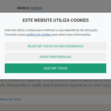
MARCA:
Cerbon
Cerbon 6 Vita Comp Rev X60 comps
ESTE WEBSITE UTILIZA COOKIES
Este site utiliza cookies para melhorar a sua experiência de utilização.
Consulte nossa
política de cookies
para obter mais informações.
Precauções
REJEITAR TODOS OS NÃO ESSENCIAIS
GERIR PREFERÊNCIAS
SUBSCREVA A NEWSLETTER
ACEITAR TODOS
ter e receba um cupão de 10% de desconto para a sua próxima enc
ta: Para receber o cupão deverá primeiro registar-se no site!
Regis