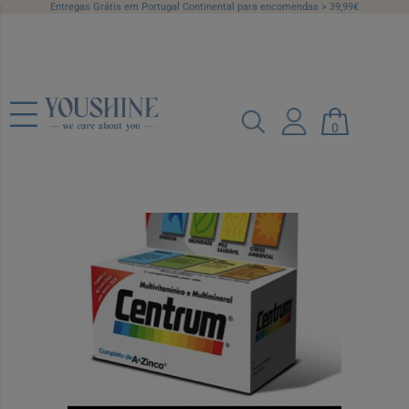
Entregas Grátis em Portugal Continental para encomendas > 39,99€
Centrum Comp Rev X 90
0
Ref.: 7394247