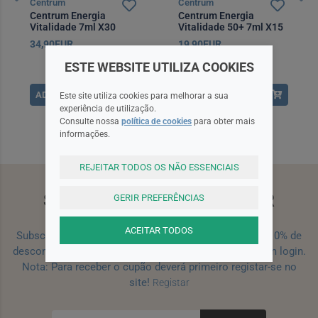
Centrum
Centrum
Centrum Energia
Centrum Energia
Vitalidade 7ml X30
Vitalidade 50+ 7ml X15
34,90EUR
19,90EUR
ESTE WEBSITE UTILIZA COOKIES
ADICIONAR
ADICIONAR
Este site utiliza cookies para melhorar a sua
experiência de utilização.
Consulte nossa
política de cookies
para obter mais
informações.
REJEITAR TODOS OS NÃO ESSENCIAIS
SUBSCREVA A NEWSLETTER
GERIR PREFERÊNCIAS
ACEITAR TODOS
Subscreva a nossa newsletter e receba um cupão de 10% de
desconto para a sua próxima encomenda efetuada com login.
Nota: Para receber o cupão deverá primeiro registar-se no
site!
Registar