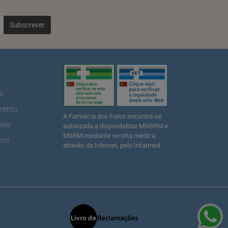
Subscrever
ão
mento
A Farmácia dos Foros encontra-se
ntes
autorizada a disponibilizar MNSRM e
MSRM mediante receita médica,
rio
através da Internet, pelo Infarmed