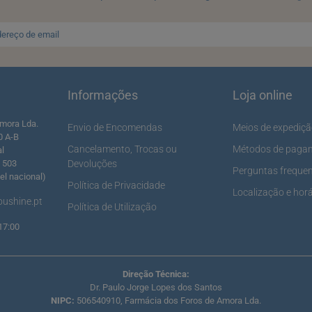
Informações
Loja online
mora Lda.
Envio de Encomendas
Meios de expediç
0 A-B
Cancelamento, Trocas ou
Métodos de paga
al
5 503
Devoluções
Perguntas freque
l nacional)
Política de Privacidade
Localização e horá
ushine.pt
Política de Utilização
17:00
Direção Técnica:
Dr. Paulo Jorge Lopes dos Santos
NIPC:
506540910, Farmácia dos Foros de Amora Lda.