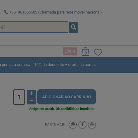
+351961055503 (Chamada para rede móvel nacional)
LOGIN
0
rimeira compra = 10% de desconto + oferta de portes
ADICIONAR AO CARRINHO
Artigo em stock. Disponibilidade imediata
PARTILHAR: