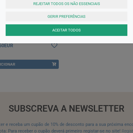
REJEITAR TODOS OS NÃO ESSENCIAIS
GERIR PREFERÊNCIAS
lon
ACEITAR TODOS
lon Spray Protec Cut 28 Ml sol
 cut
,50EUR
ICIONAR
SUBSCREVA A NEWSLETTER
ter e receba um cupão de 10% de desconto para a sua próxima enc
ta: Para receber o cupão deverá primeiro registar-se no site!
Regis