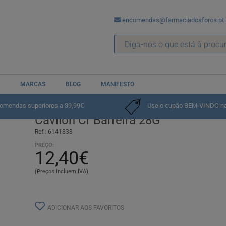
encomendas@farmaciadosforos.pt
MARCAS
BLOG
MANIFESTO
comendas superiores a 39,99€
Use o cupão BEM-VINDO na p
Cavilon Cr Barreira 28G
Ref.: 6141838
PREÇO:
12,40€
(Preços incluem IVA)
ADICIONAR AOS FAVORITOS