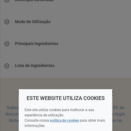
Modo de Utilização
Principais Ingredientes
Lista de Ingredientes
SUBSCREVA A NEWSLETTER
ESTE WEBSITE UTILIZA COOKIES
Subscreva a nossa newsletter e receba um cupão de 10% de
Este site utiliza cookies para melhorar a sua
desconto para a sua próxima encomenda efetuada com login.
experiência de utilização.
Nota: Para receber o cupão deverá primeiro registar-se no
Consulte nossa
política de cookies
para obter mais
informações.
site!
Registar