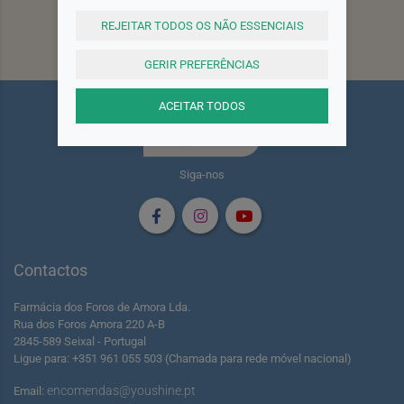
REJEITAR TODOS OS NÃO ESSENCIAIS
Subscrever
GERIR PREFERÊNCIAS
ACEITAR TODOS
Siga-nos
Contactos
Farmácia dos Foros de Amora Lda.
Rua dos Foros Amora 220 A-B
2845-589 Seixal - Portugal
Ligue para: +351 961 055 503 (Chamada para rede móvel nacional)
encomendas@youshine.pt
Email: