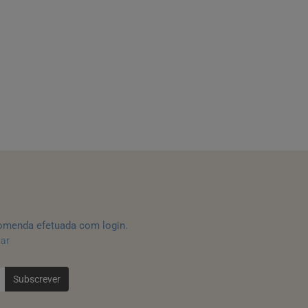
omenda efetuada com login.
tar
Subscrever