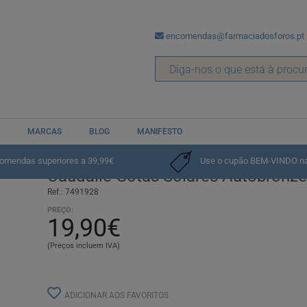
encomendas@farmaciadosforos.pt
MARCAS
BLOG
MANIFESTO
eadores
comendas superiores a 39,99€
Use o cupão BEM-VINDO na p
Caudalie Gotas Solares Autobronz
Ref.: 7491928
PREÇO:
19,90€
(Preços incluem IVA)
ADICIONAR AOS FAVORITOS