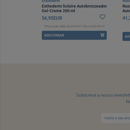
Esthederm
Nux
Esthederm Solaire Autobronzeador
Nux
Gel-Creme 200 ml
Aut
56,95EUR
41
*Promoção válida de 2026-07-08 a 2026-08-31
ADICIONAR
AD
Subscreva a nossa newslet
No