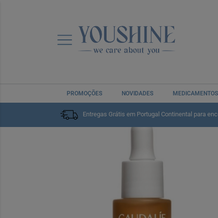
PROMOÇÕES
NOVIDADES
MEDICAMENTOS
Home
Solares
Cuidados Específicos
Auto-bronz
Entregas Grátis em Portugal Continental para en