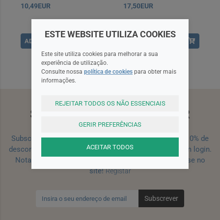
10,49EUR
17,50EUR
ESTE WEBSITE UTILIZA COOKIES
ADICIONAR
ADICIONAR
Este site utiliza cookies para melhorar a sua
experiência de utilização.
Consulte nossa
política de cookies
para obter mais
informações.
REJEITAR TODOS OS NÃO ESSENCIAIS
SUBSCREVA A NEWSLETTER
GERIR PREFERÊNCIAS
Subscreva a nossa newsletter e receba um cupão de 10% de
ACEITAR TODOS
desconto para a sua próxima encomenda efetuada com login.
Nota: Para receber o cupão deverá primeiro registar-se no
site!
Registar
Subscrever