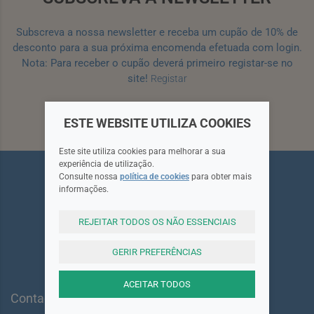
Subscreva a nossa newsletter e receba um cupão de 10% de
desconto para a sua próxima encomenda efetuada com login.
Nota: Para receber o cupão deverá primeiro registar-se no
site!
Registar
Subscrever
ESTE WEBSITE UTILIZA COOKIES
Este site utiliza cookies para melhorar a sua
experiência de utilização.
Consulte nossa
política de cookies
para obter mais
informações.
REJEITAR TODOS OS NÃO ESSENCIAIS
Siga-nos
GERIR PREFERÊNCIAS
ACEITAR TODOS
Contactos