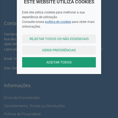
ESTE WEBSITE UTILIZA COOKIES
Este site utiliza cookies para melhorar a sua
experiência de utilização.
Consulte nossa
política de cookies
para obter mais
Contactos
informações.
Farmácia dos Foros de Amora Lda.
REJEITAR TODOS OS NÃO ESSENCIAIS
Rua dos Foros Amora 220 A-B
2845-589 Seixal - Portugal
Ligue para: +351 961 055 503 (Chamada para rede móvel nacional)
GERIR PREFERÊNCIAS
encomendas@youshine.pt
Email:
ACEITAR TODOS
Dias úteis das: 14:00 às 17:00
Informações
Envio de Encomendas
Cancelamento, Trocas ou Devoluções
Política de Privacidade