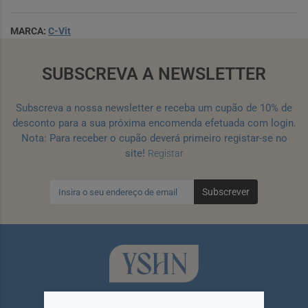
MARCA:
C-Vit
SUBSCREVA A NEWSLETTER
Subscreva a nossa newsletter e receba um cupão de 10% de
desconto para a sua próxima encomenda efetuada com login.
Nota: Para receber o cupão deverá primeiro registar-se no
site!
Registar
Subscrever
Siga-nos