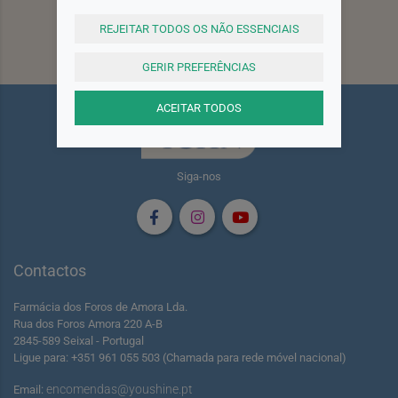
REJEITAR TODOS OS NÃO ESSENCIAIS
Subscrever
GERIR PREFERÊNCIAS
ACEITAR TODOS
Siga-nos
Contactos
Farmácia dos Foros de Amora Lda.
Rua dos Foros Amora 220 A-B
2845-589 Seixal - Portugal
Ligue para: +351 961 055 503 (Chamada para rede móvel nacional)
encomendas@youshine.pt
Email: