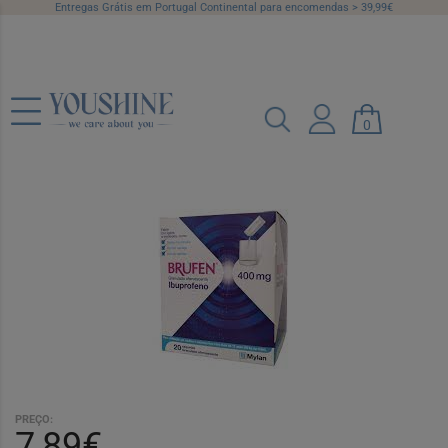
Entregas Grátis em Portugal Continental para encomendas > 39,99€
Brufen , 400 mg 20 Saqueta Granul
0
eferv
Ref.: 5571567
PREÇO:
7,89€