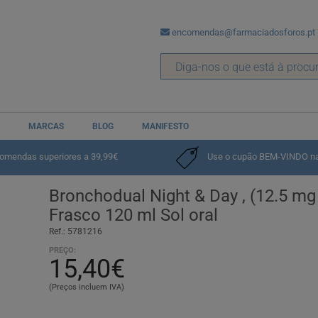
encomendas@farmaciadosforos.pt
MARCAS
BLOG
MANIFESTO
e
Gripe e Constipações
e
Garganta
comendas superiores a 39,99€
Use o cupão BEM-VINDO na p
Bronchodual Night & Day , (12.5 mg
Frasco 120 ml Sol oral
Ref.: 5781216
PREÇO:
15,40€
(Preços incluem IVA)