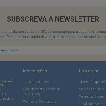
SUBSCREVA A NEWSLETTER
ter e receba um cupão de 10% de desconto para a sua próxima enc
ta: Para receber o cupão deverá primeiro registar-se no site!
Regis
Informações
Loja online
mora Lda.
Envio de Encomendas
Meios de expediç
0 A-B
Cancelamento, Trocas ou
Métodos de paga
al
5 503
Devoluções
Perguntas freque
l nacional)
Política de Privacidade
Localização e horá