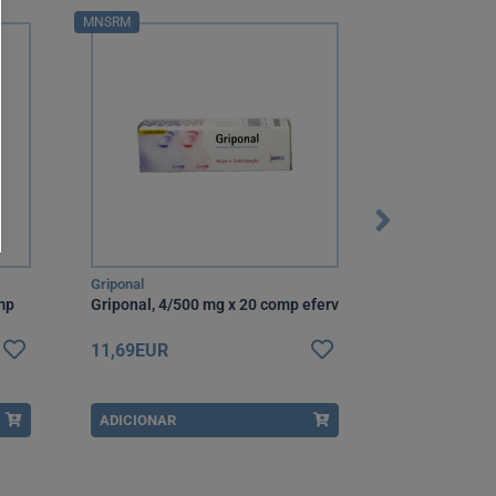
MNSRM
MNSRM
Griponal
Levotuss
mp
Griponal, 4/500 mg x 20 comp eferv
Levotuss, 6 m
mL
11,69EUR
11,95EUR
ADICIONAR
ADICIONAR