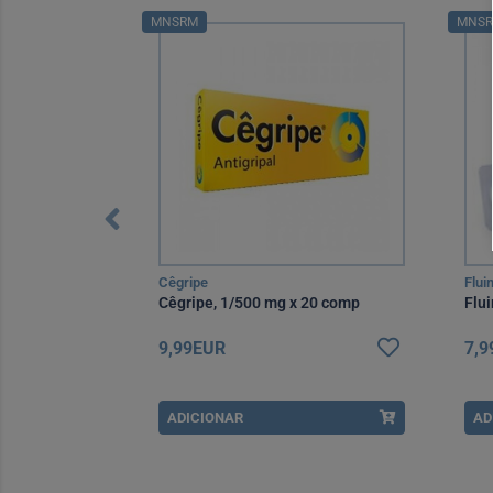
MNSRM
MNS
Cêgripe
Flui
esin Xarope
Cêgripe, 1/500 mg x 20 comp
Flu
9,99EUR
7,
ADICIONAR
AD