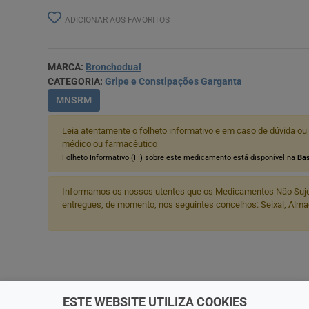
ADICIONAR AOS FAVORITOS
MARCA:
Bronchodual
CATEGORIA:
Gripe e Constipações
Garganta
MNSRM
Leia atentamente o folheto informativo e em caso de dúvida ou
médico ou farmacêutico
Folheto Informativo (FI) sobre este medicamento está disponível na
Bas
Informamos os nossos utentes que os Medicamentos Não Suje
entregues, de momento, nos seguintes concelhos: Seixal, Almad
ESTE WEBSITE UTILIZA COOKIES