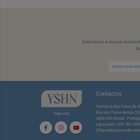
Subscreva a nossa newslet
No
Contactos
Farmácia dos Foros de A
Rua dos Foros Amora 22
Siga-nos
2845-589 Seixal - Portug
Ligue para: +351 961 05
(Chamada para rede móve