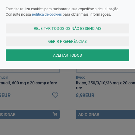
RM
MNSRM
Este site utiliza cookies para melhorar a sua experiência de utilização.
Consulte nossa
política de cookies
para obter mais informações.
REJEITAR TODOS OS NÃO ESSENCIAIS
GERIR PREFERÊNCIAS
ACEITAR TODOS
mucil
Ilvico
imucil, 600 mg x 20 comp eferv
Ilvico, 250/3/10/36 mg x 20 co
rev
99EUR
8,99EUR
ICIONAR
ADICIONAR