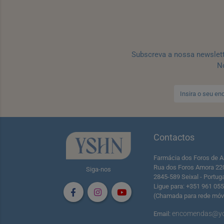
Subscreva a nossa newslet
No
Contactos
Farmácia dos Foros de A
Rua dos Foros Amora 22
Siga-nos
2845-589 Seixal - Portug
Ligue para: +351 961 05
(Chamada para rede móve
encomendas@yo
Email: