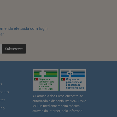
omenda efetuada com login.
tar
Subscrever
ão
mento
A Farmácia dos Foros encontra-se
ntes
autorizada a disponibilizar MNSRM e
MSRM mediante receita médica,
rio
através da Internet, pelo Infarmed