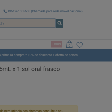
+351961055503 (Chamada para rede móvel nacional)
LOGIN
0
rimeira compra = 10% de desconto + oferta de portes
mL x 1 sol oral frasco
 de persistência dos sintomas consulte o seu