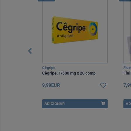
Cêgripe
Flui
esin Xarope
Cêgripe, 1/500 mg x 20 comp
Flu
9,99EUR
7,
ADICIONAR
AD