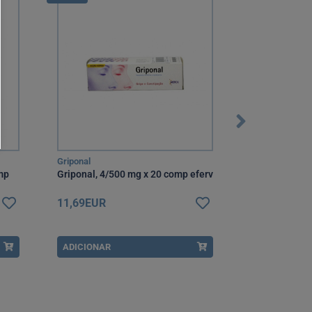
Griponal
Levotuss
mp
Griponal, 4/500 mg x 20 comp eferv
Levotuss, 6 m
mL
11,69EUR
11,95EUR
ADICIONAR
ADICIONAR