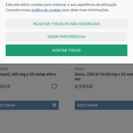
Este site utiliza cookies para melhorar a sua experiência de utilização.
Consulte nossa
política de cookies
para obter mais informações.
REJEITAR TODOS OS NÃO ESSENCIAIS
GERIR PREFERÊNCIAS
ACEITAR TODOS
mucil
Ilvico
imucil, 600 mg x 20 comp eferv
Ilvico, 250/3/10/36 mg x 20 co
rev
99EUR
8,99EUR
ICIONAR
ADICIONAR