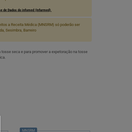
e de Dados do infomed (Infarmed)
.
itos a Receita Médica (MNSRM) só poderão ser
a, Sesimbra, Barreiro
da tosse seca e para promover a expetoração na tosse
ica.
MNSRM
MNSRM