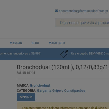
encomendas@farmaciadosforos.pt
MARCAS
BLOG
MANIFESTO
e
Garganta
e
Gripe e Constipações
comendas superiores a 39,99€
Use o cupão BEM-VINDO na p
Bronchodual (120mL), 0,12/0,83g/15
Ref.: 5618145
MARCA:
Bronchodual
CATEGORIA:
Garganta
Gripe e Constipações
MNSRM
Leia atentamente o folheto informativo e em caso de dúvida ou