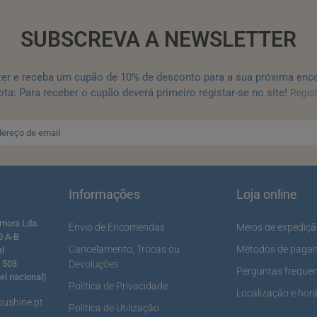
SUBSCREVA A NEWSLETTER
ter e receba um cupão de 10% de desconto para a sua próxima enc
ta: Para receber o cupão deverá primeiro registar-se no site!
Regis
Informações
Loja online
mora Lda.
Envio de Encomendas
Meios de expediç
0 A-B
Cancelamento, Trocas ou
Métodos de paga
al
5 503
Devoluções
Perguntas freque
l nacional)
Política de Privacidade
Localização e horá
ushine.pt
Política de Utilização