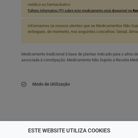
médico ou farmacêutico
Folheto Informativo (FI) sobre este medicamento está disponível na
Bas
Informamos os nossos utentes que os Medicamentos Não Suje
entregues, de momento, nos seguintes concelhos: Seixal, Almad
Medicamento tradicional à base de plantas indicado para o alívio 
associada à constipação. Medicamento Não Sujeito a Receita Méd
Modo de Utilização
ESTE WEBSITE UTILIZA COOKIES
RM
MNSRM