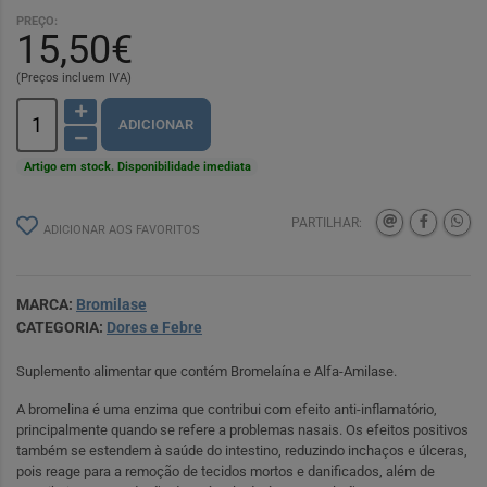
PREÇO:
15,50€
(Preços incluem IVA)
ADICIONAR
Artigo em stock. Disponibilidade imediata
PARTILHAR:
ADICIONAR AOS FAVORITOS
MARCA:
Bromilase
CATEGORIA:
Dores e Febre
Suplemento alimentar que contém Bromelaína e Alfa-Amilase.
A bromelina é uma enzima que contribui com efeito anti-inflamatório,
principalmente quando se refere a problemas nasais. Os efeitos positivos
também se estendem à saúde do intestino, reduzindo inchaços e úlceras,
pois reage para a remoção de tecidos mortos e danificados, além de