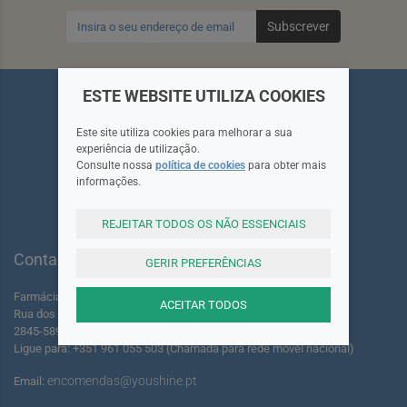
Subscrever
ESTE WEBSITE UTILIZA COOKIES
Este site utiliza cookies para melhorar a sua
experiência de utilização.
Siga-nos
Consulte nossa
política de cookies
para obter mais
informações.
REJEITAR TODOS OS NÃO ESSENCIAIS
Contactos
GERIR PREFERÊNCIAS
Farmácia dos Foros de Amora Lda.
ACEITAR TODOS
Rua dos Foros Amora 220 A-B
2845-589 Seixal - Portugal
Ligue para: +351 961 055 503 (Chamada para rede móvel nacional)
encomendas@youshine.pt
Email: