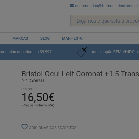
encomendas@farmaciadosforos.pt
MARCAS
BLOG
MANIFESTO
comendas superiores a 39,99€
Use o cupão BEM-VINDO na p
Bristol Ocul Leit Coronat +1.5 Trans
Ref.: 7498311
PREÇO:
16,50€
(Preços incluem IVA)
ADICIONAR AOS FAVORITOS