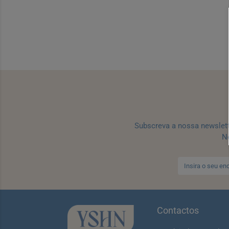
Subscreva a nossa newslet
No
Contactos