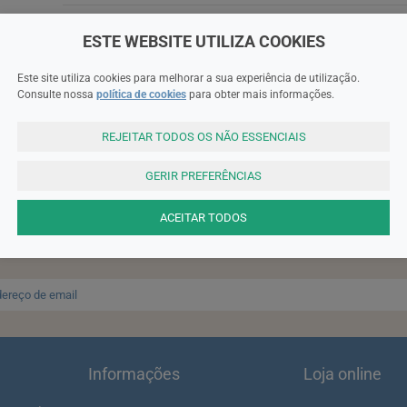
ESTE WEBSITE UTILIZA COOKIES
Este site utiliza cookies para melhorar a sua experiência de utilização.
Consulte nossa
política de cookies
para obter mais informações.
REJEITAR TODOS OS NÃO ESSENCIAIS
SUBSCREVA A NEWSLETTER
GERIR PREFERÊNCIAS
ACEITAR TODOS
ter e receba um cupão de 10% de desconto para a sua próxima enc
ta: Para receber o cupão deverá primeiro registar-se no site!
Regis
Informações
Loja online