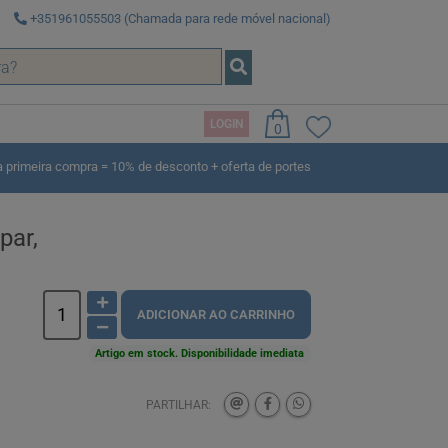
+351961055503 (Chamada para rede móvel nacional)
LOGIN
0
rimeira compra = 10% de desconto + oferta de portes
par,
ADICIONAR AO CARRINHO
Artigo em stock. Disponibilidade imediata
PARTILHAR: