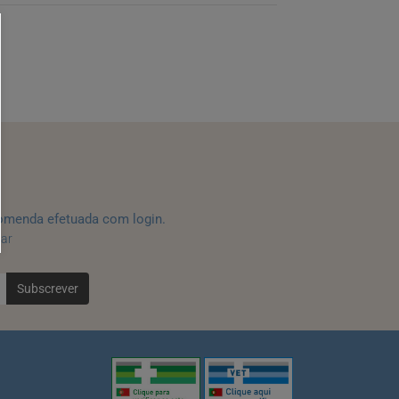
omenda efetuada com login.
tar
Subscrever