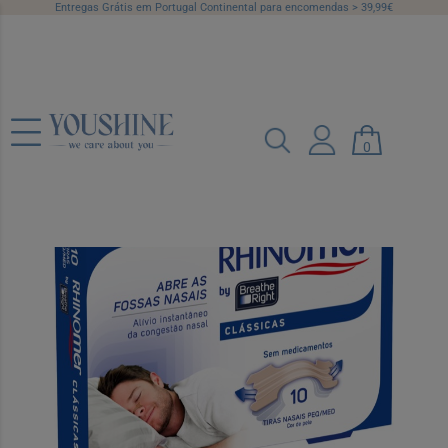
Entregas Grátis em Portugal Continental para encomendas > 39,99€
Breathe Right Penso Nasal Peq/Med
X10
0
Ref.: 6774208