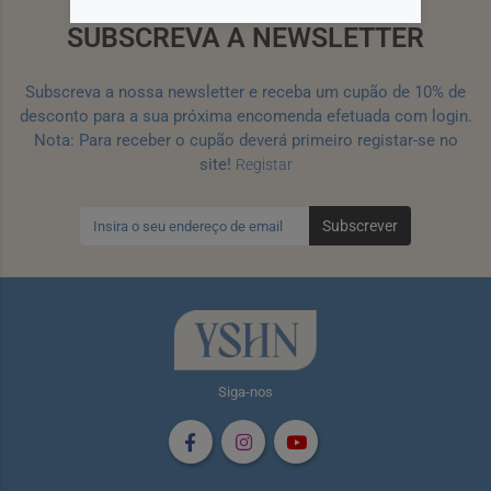
SUBSCREVA A NEWSLETTER
Subscreva a nossa newsletter e receba um cupão de 10% de
desconto para a sua próxima encomenda efetuada com login.
Nota: Para receber o cupão deverá primeiro registar-se no
site!
Registar
Subscrever
Siga-nos