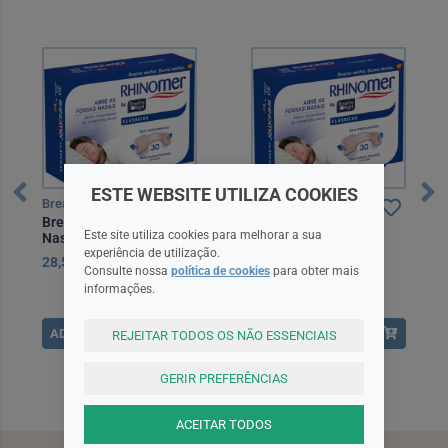
ESTE WEBSITE UTILIZA COOKIES
Breathe Right
Breathe Right
Breathe Right Penso
Breathe Right Penso
Este site utiliza cookies para melhorar a sua
Nasal Gde X30
Nasal Peq/Med X30
experiência de utilização.
28,50EUR
26,50EUR
Consulte nossa
política de cookies
para obter mais
informações.
ADICIONAR
ADICIONAR
REJEITAR TODOS OS NÃO ESSENCIAIS
GERIR PREFERÊNCIAS
ACEITAR TODOS