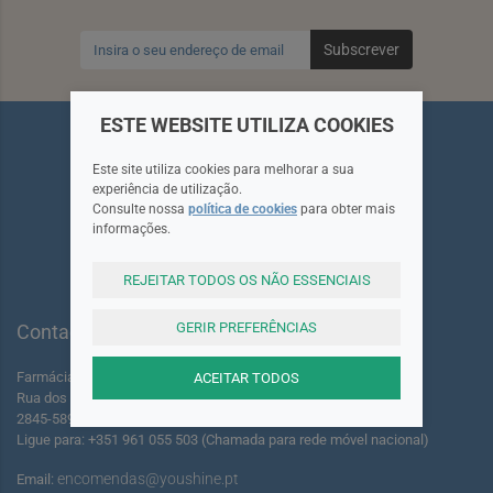
Subscrever
ESTE WEBSITE UTILIZA COOKIES
Este site utiliza cookies para melhorar a sua
experiência de utilização.
Consulte nossa
política de cookies
para obter mais
Siga-nos
informações.
REJEITAR TODOS OS NÃO ESSENCIAIS
GERIR PREFERÊNCIAS
Contactos
Farmácia dos Foros de Amora Lda.
ACEITAR TODOS
Rua dos Foros Amora 220 A-B
2845-589 Seixal - Portugal
Ligue para: +351 961 055 503 (Chamada para rede móvel nacional)
encomendas@youshine.pt
Email: