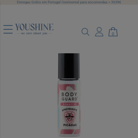
Entregas Grátis em Portugal Continental para encomendas > 39,99€
0
Bodyguard Apaisant Sens Roll On 10ml
Ref.: 7278440