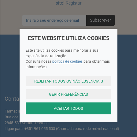
site!
Registar
Subscrever
ESTE WEBSITE UTILIZA COOKIES
Este site utiliza cookies para melhorar a sua
experiência de utilização.
Consulte nossa
política de cookies
para obter mais
Siga-nos
informações.
REJEITAR TODOS OS NÃO ESSENCIAIS
GERIR PREFERÊNCIAS
Contactos
ACEITAR TODOS
Farmácia dos Foros de Amora Lda.
Rua dos Foros Amora 220 A-B
2845-589 Seixal - Portugal
Ligue para: +351 961 055 503 (Chamada para rede móvel nacional)