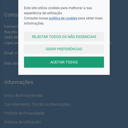
Este site utiliza cookies para melhorar a sua
experiência de utilização.
Contactos
Consulte nossa
política de cookies
para obter mais
informações.
Farmácia dos Foros de Amora Lda.
Rua dos Foros Amora 220 A-B
REJEITAR TODOS OS NÃO ESSENCIAIS
2845-589 Seixal - Portugal
Ligue para: +351 961 055 503 (Chamada para rede móvel nacional)
GERIR PREFERÊNCIAS
encomendas@youshine.pt
Email:
ACEITAR TODOS
Dias úteis das: 14:00 às 17:00
Informações
Envio de Encomendas
Cancelamento, Trocas ou Devoluções
Política de Privacidade
Política de Utilização