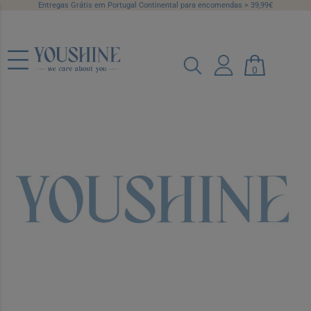
Entregas Grátis em Portugal Continental para encomendas > 39,99€
0
Biorepair Plus Paradontgel Gel 75ml
Ref.: 6087023