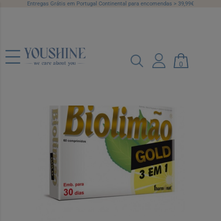
Entregas Grátis em Portugal Continental para encomendas > 39,99€
Biolimao Gold Comp X60
0
Ref.: 7379115