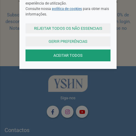
experiência de utilização.
Consulte nossa
política de cookies
para obter mais
informações.
Subscreva a nossa newsletter e receba um cupão de 10% de
desconto para a sua próxima encomenda efetuada com login.
Nota: Para receber o cupão deverá primeiro registar-se no
REJEITAR TODOS OS NÃO ESSENCIAIS
site!
Registar
GERIR PREFERÊNCIAS
Subscrever
ACEITAR TODOS
Siga-nos
Contactos