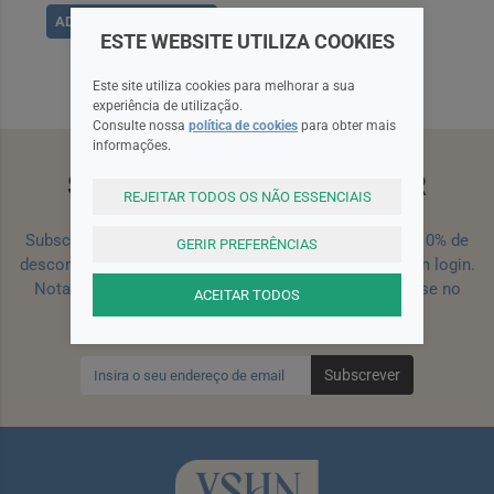
ADICIONAR
ESTE WEBSITE UTILIZA COOKIES
Este site utiliza cookies para melhorar a sua
experiência de utilização.
Consulte nossa
política de cookies
para obter mais
informações.
SUBSCREVA A NEWSLETTER
REJEITAR TODOS OS NÃO ESSENCIAIS
Subscreva a nossa newsletter e receba um cupão de 10% de
GERIR PREFERÊNCIAS
desconto para a sua próxima encomenda efetuada com login.
Nota: Para receber o cupão deverá primeiro registar-se no
ACEITAR TODOS
site!
Registar
Subscrever