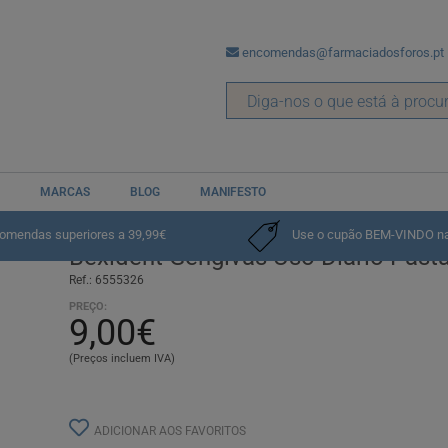
encomendas@farmaciadosforos.pt
MARCAS
BLOG
MANIFESTO
comendas superiores a 39,99€
Use o cupão BEM-VINDO na p
Bexident Gengivas Uso Diário Pasta
Ref.: 6555326
PREÇO:
9,00€
(Preços incluem IVA)
ADICIONAR AOS FAVORITOS