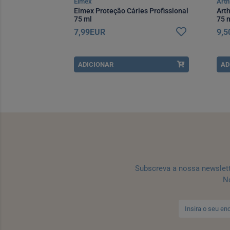
Elmex
Arth
st Dent 75Ml
Elmex Proteção Cáries Profissional
Arth
75 ml
75 
7,99EUR
9,
ADICIONAR
AD
Subscreva a nossa newslet
No