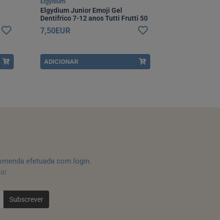
Elgydium
Elgydium
Elgydium Junior Emoji Gel
Elgydium Juni
Dentifrico 7-12 anos Tutti Frutti 50
12 anos Pasti
ml
7,50EUR
7,50EUR
ADICIONAR
ADICIONAR
omenda efetuada com login.
tar
Subscrever