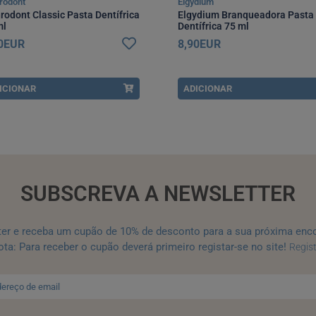
rodont
Elgydium
rodont Classic Pasta Dentífrica
Elgydium Branqueadora Pasta
ml
Dentífrica 75 ml
50EUR
8,90EUR
ICIONAR
ADICIONAR
SUBSCREVA A NEWSLETTER
ter e receba um cupão de 10% de desconto para a sua próxima enc
ta: Para receber o cupão deverá primeiro registar-se no site!
Regis