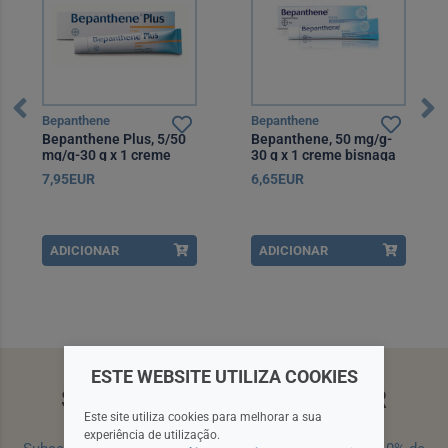
Bepanthene
Bepanthene
Bepanthene Plus, 5/50
Bepanthene, 50 mg/g-
mg/g-30 g x 1 creme
30 g x 1 creme bisnaga
bisnaga
7,95EUR
6,65EUR
ADICIONAR
ADICIONAR
ESTE WEBSITE UTILIZA COOKIES
SUBSCREVA A NEWSLETTER
Este site utiliza cookies para melhorar a sua
experiência de utilização.