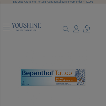
Entregas Grátis em Portugal Continental para encomendas > 39,99€
Bepanthen Tattoo Pda Cuid Intensivo
0
30G
Ref.: 7116582