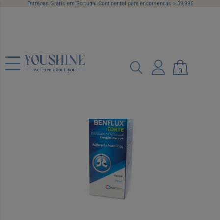
Entregas Grátis em Portugal Continental para encomendas > 39,99€
Benflux Forte, 6 mg/mL-200 mL x 1 xar
medida
0
Ref.: 5200266