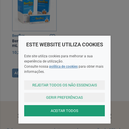
Benflux
Benflux, 3 mg/mL-200
ESTE WEBSITE UTILIZA COOKIES
mL x 1 xar mL
10,25EUR
Este site utiliza cookies para melhorar a sua
experiência de utilização.
Consulte nossa
política de cookies
para obter mais
informações.
ADICIONAR
REJEITAR TODOS OS NÃO ESSENCIAIS
GERIR PREFERÊNCIAS
ACEITAR TODOS
SUBSCREVA A NEWSLETTER