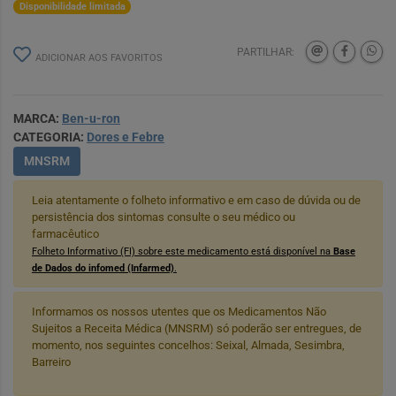
Disponibilidade limitada
PARTILHAR:
ADICIONAR AOS FAVORITOS
MARCA:
Ben-u-ron
CATEGORIA:
Dores e Febre
MNSRM
Leia atentamente o folheto informativo e em caso de dúvida ou de
persistência dos sintomas consulte o seu médico ou
farmacêutico
Folheto Informativo (FI) sobre este medicamento está disponível na
Base
de Dados do infomed (Infarmed)
.
Informamos os nossos utentes que os Medicamentos Não
Sujeitos a Receita Médica (MNSRM) só poderão ser entregues, de
momento, nos seguintes concelhos: Seixal, Almada, Sesimbra,
Barreiro