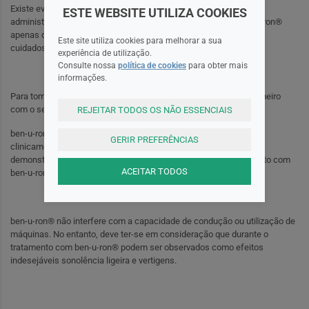
Existe evidência epidemiológica e clínica sobre a segurança da
ESTE WEBSITE UTILIZA COOKIES
administração de ben-u-ron® durante a gravidez. Contudo, ben-u-ron®
apenas deve ser utilizado durante a gravidez após uma avaliação
Este site utiliza cookies para melhorar a sua
cuidadosa da relação beneficio-risco.
experiência de utilização.
Consulte nossa
política de cookies
para obter mais
informações.
Para tomar ben-u-ron® durante a gravidez, é necessário falar primeiro
com o seu médico.
REJEITAR TODOS OS NÃO ESSENCIAIS
ben-u-ron® é excretado no leite materno, mas em quantidades
GERIR PREFERÊNCIAS
clinicamente insignificantes. Uma vez que no lactente não foram
demonstrados efeitos adversos, como norma durante o tratamento com
ACEITAR TODOS
ben-u-ron® não é necessária a interrupção da amamentação.
ben-u-ron® não interfere com a capacidade de condução ou utilização de
máquinas. No entanto, deve ter-se em consideração que durante o
tratamento com ben-u-ron® podem ser observados como efeitos
indesejáveis sonolência ligeira e vertigens.