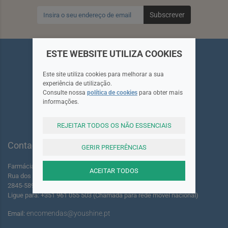
Subscrever
ESTE WEBSITE UTILIZA COOKIES
Este site utiliza cookies para melhorar a sua
experiência de utilização.
Siga-nos
Consulte nossa
política de cookies
para obter mais
informações.
REJEITAR TODOS OS NÃO ESSENCIAIS
Contactos
GERIR PREFERÊNCIAS
Farmácia dos Foros de Amora Lda.
ACEITAR TODOS
Rua dos Foros Amora 220 A-B
2845-589 Seixal - Portugal
Ligue para: +351 961 055 503 (Chamada para rede móvel nacional)
encomendas@youshine.pt
Email: