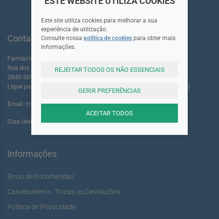
ESTE WEBSITE UTILIZA COOKIES
Este site utiliza cookies para melhorar a sua
experiência de utilização.
Contactos
Consulte nossa
política de cookies
para obter mais
informações.
Farmácia dos Foros de Amora Lda.
Rua dos Foros Amora 220 A-B
REJEITAR TODOS OS NÃO ESSENCIAIS
2845-589 Seixal - Portugal
Ligue para: +351 961 055 503 (Chamada para rede móvel nacional)
GERIR PREFERÊNCIAS
encomendas@youshine.pt
Email:
ACEITAR TODOS
Dias úteis das: 14:00 às 17:00
Informações
Envio de Encomendas
Cancelamento, Trocas ou Devoluções
Política de Privacidade