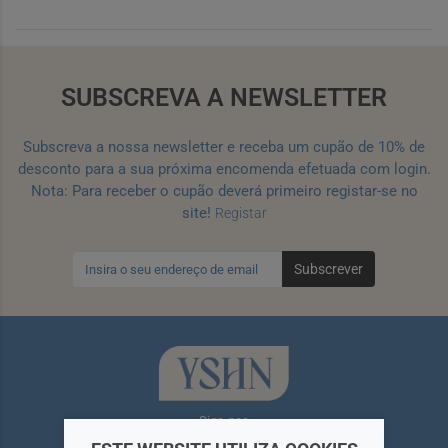
SUBSCREVA A NEWSLETTER
Subscreva a nossa newsletter e receba um cupão de 10% de
desconto para a sua próxima encomenda efetuada com login.
Nota: Para receber o cupão deverá primeiro registar-se no
site!
Registar
Subscrever
Siga-nos