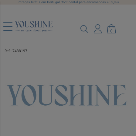
Entregas Grátis em Portugal Continental para encomendas > 39,99€
0
Barral Cr Gor OlAm200+Of Nuk Ch
MomFeel
Ref.: 7488197