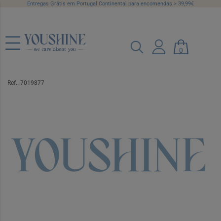
Entregas Grátis em Portugal Continental para encomendas > 39,99€
0
B Braun Proxima+ Sac Col480mlx30
54010L
Ref.: 7019877