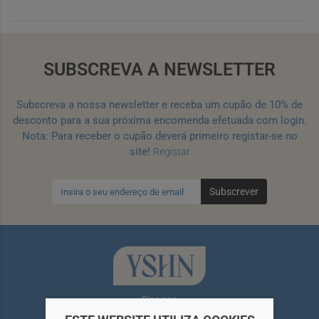
SUBSCREVA A NEWSLETTER
Subscreva a nossa newsletter e receba um cupão de 10% de
desconto para a sua próxima encomenda efetuada com login.
Nota: Para receber o cupão deverá primeiro registar-se no
site!
Registar
Subscrever
Siga-nos