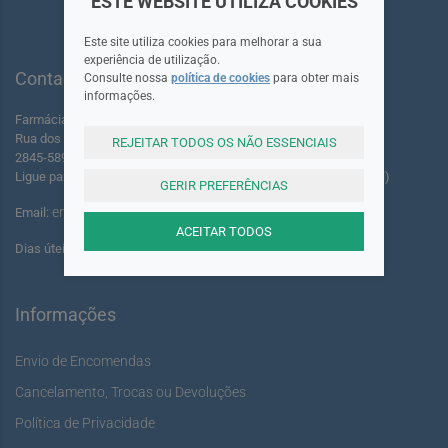
ESTE WEBSITE UTILIZA COOKIES
Este site utiliza cookies para melhorar a sua
experiência de utilização.
Contactos
Consulte nossa
política de cookies
para obter mais
informações.
Farmácia dos Foros de Amora Lda.
Rua dos Foros Amora 220 A-B
REJEITAR TODOS OS NÃO ESSENCIAIS
2845-589 Seixal - Portugal
Ligue para: +351 961 055 503 (Chamada para rede móvel nacional)
GERIR PREFERÊNCIAS
encomendas@youshine.pt
Email:
ACEITAR TODOS
Dias úteis das: 14:00 às 17:00
Informações
Envio de Encomendas
Cancelamento, Trocas ou Devoluções
Política de Privacidade