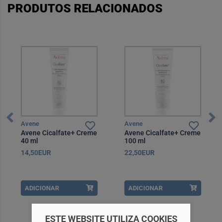
PRODUTOS RELACIONADOS
Avene
Avene
Avene Cicalfate+ Creme
Avene Cicalfate+ Creme
40 ml
100 ml
14,50EUR
22,50EUR
ADICIONAR
ADICIONAR
ESTE WEBSITE UTILIZA COOKIES