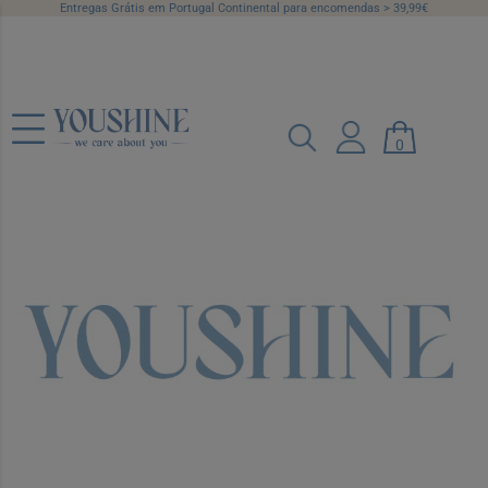
Entregas Grátis em Portugal Continental para encomendas > 39,99€
Avene Solar Ultra Ser
0
PreenchSPF50+30Ml
Ref.: 7559021