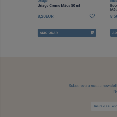
Uriage
Euce
ante e
Uriage Creme Mãos 50 ml
Euc
ml
Mão
8,20EUR
8,
ADICIONAR
AD
Subscreva a nossa newslet
No