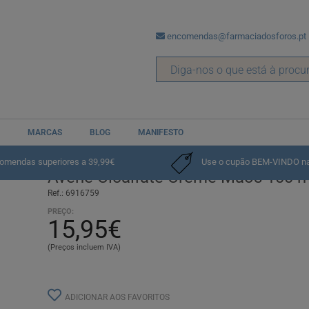
encomendas@farmaciadosforos.pt
MARCAS
BLOG
MANIFESTO
os
comendas superiores a 39,99€
Use o cupão BEM-VINDO na p
Avene Cicalfate Creme Mãos 100 m
Ref.: 6916759
PREÇO:
15,95€
(Preços incluem IVA)
ADICIONAR AOS FAVORITOS