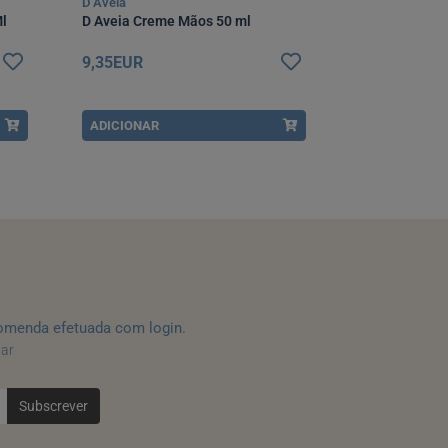
D Aveia
Caudalie
Ml
D Aveia Creme Mãos 50 ml
Caudalie Tri
9,35EUR
11,90EUR
ADICIONAR
ADICIONAR
omenda efetuada com login.
tar
Subscrever