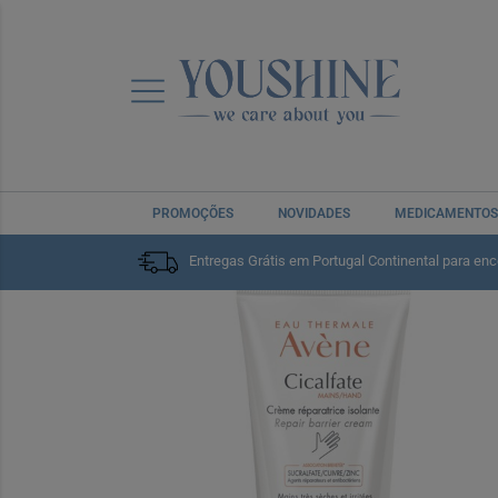
PROMOÇÕES
NOVIDADES
MEDICAMENTOS
Home
Corpo
Cuidado das Mãos, Pés e Unhas
Mã
Entregas Grátis em Portugal Continental para en