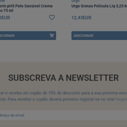
rin
Urgo
erin pH5 Pele Sensivel Creme
Urgo Gretas Pelicula Liq 3,25 
s 75 ml
50EUR
12,43EUR
ICIONAR
ADICIONAR
SUBSCREVA A NEWSLETTER
ter e receba um cupão de 10% de desconto para a sua próxima enc
ta: Para receber o cupão deverá primeiro registar-se no site!
Regis