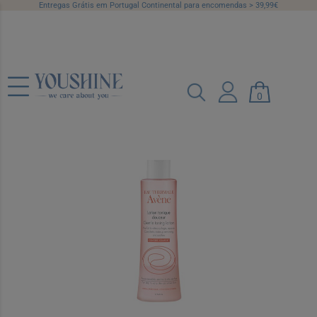
Entregas Grátis em Portugal Continental para encomendas > 39,99€
Avene Ag Termal Locao Tonica Suave
0
200ml
Ref.: 6415828