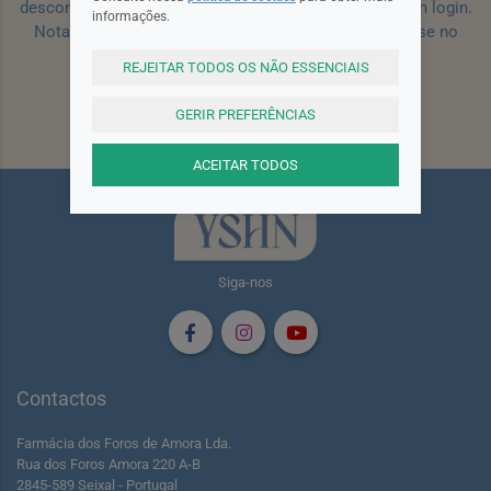
desconto para a sua próxima encomenda efetuada com login.
informações.
Nota: Para receber o cupão deverá primeiro registar-se no
site!
Registar
REJEITAR TODOS OS NÃO ESSENCIAIS
GERIR PREFERÊNCIAS
Subscrever
ACEITAR TODOS
Siga-nos
Contactos
Farmácia dos Foros de Amora Lda.
Rua dos Foros Amora 220 A-B
2845-589 Seixal - Portugal