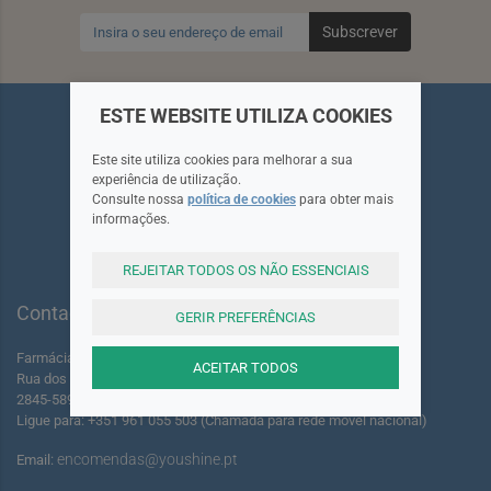
Subscrever
ESTE WEBSITE UTILIZA COOKIES
Este site utiliza cookies para melhorar a sua
experiência de utilização.
Siga-nos
Consulte nossa
política de cookies
para obter mais
informações.
REJEITAR TODOS OS NÃO ESSENCIAIS
Contactos
GERIR PREFERÊNCIAS
Farmácia dos Foros de Amora Lda.
ACEITAR TODOS
Rua dos Foros Amora 220 A-B
2845-589 Seixal - Portugal
Ligue para: +351 961 055 503 (Chamada para rede móvel nacional)
encomendas@youshine.pt
Email: