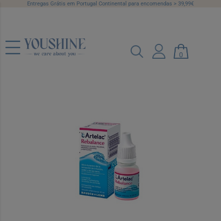
Entregas Grátis em Portugal Continental para encomendas > 39,99€
0
Artelac Rebalance Colirio Lent Cont
10Ml
Ref.: 6363937