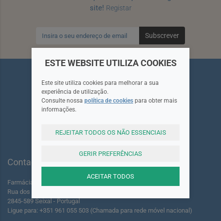
site!
Registar
Subscrever
ESTE WEBSITE UTILIZA COOKIES
Este site utiliza cookies para melhorar a sua
experiência de utilização.
Consulte nossa
política de cookies
para obter mais
informações.
Siga-nos
REJEITAR TODOS OS NÃO ESSENCIAIS
GERIR PREFERÊNCIAS
Contactos
ACEITAR TODOS
Farmácia dos Foros de Amora Lda.
Rua dos Foros Amora 220 A-B
2845-589 Seixal - Portugal
Ligue para: +351 961 055 503 (Chamada para rede móvel nacional)