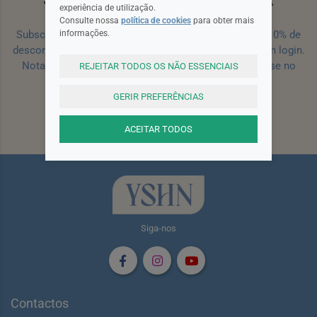
experiência de utilização.
Consulte nossa
política de cookies
para obter mais
informações.
Subscreva a nossa newsletter e receba um cupão de 10% de
desconto para a sua próxima encomenda efetuada com login.
Nota: Para receber o cupão deverá primeiro registar-se no
REJEITAR TODOS OS NÃO ESSENCIAIS
site!
Registar
GERIR PREFERÊNCIAS
Subscrever
ACEITAR TODOS
Siga-nos
Contactos