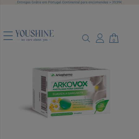
Entregas Grátis em Portugal Continental para encomendas > 39,99€
Arkovox Menta Eucalipto Pst X 24 pst
0
Ref.: 7770933