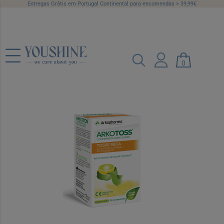
Entregas Grátis em Portugal Continental para encomendas > 39,99€
Arkotos Tosse Seca Comp Limao X24
0
comps
Ref.: 7486233