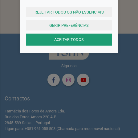
site!
Registar
REJEITAR TODOS OS NÃO ESSENCIAIS
Subscrever
GERIR PREFERÊNCIAS
ACEITAR TODOS
Siga-nos
Contactos
Farmácia dos Foros de Amora Lda.
Rua dos Foros Amora 220 A-B
2845-589 Seixal - Portugal
Ligue para: +351 961 055 503 (Chamada para rede móvel nacional)