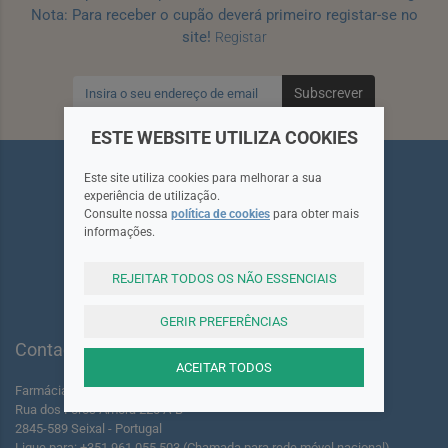
Nota: Para receber o cupão deverá primeiro registar-se no
site!
Registar
Subscrever
ESTE WEBSITE UTILIZA COOKIES
Este site utiliza cookies para melhorar a sua
experiência de utilização.
Consulte nossa
política de cookies
para obter mais
informações.
Siga-nos
REJEITAR TODOS OS NÃO ESSENCIAIS
GERIR PREFERÊNCIAS
Contactos
ACEITAR TODOS
Farmácia dos Foros de Amora Lda.
Rua dos Foros Amora 220 A-B
2845-589 Seixal - Portugal
Ligue para: +351 961 055 503 (Chamada para rede móvel nacional)