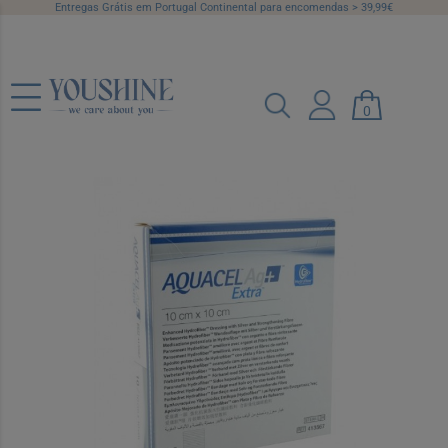
Entregas Grátis em Portugal Continental para encomendas > 39,99€
0
Aquacel Ag+ Extra Penso Esteril
10x10cm X10
Ref.: 6413476