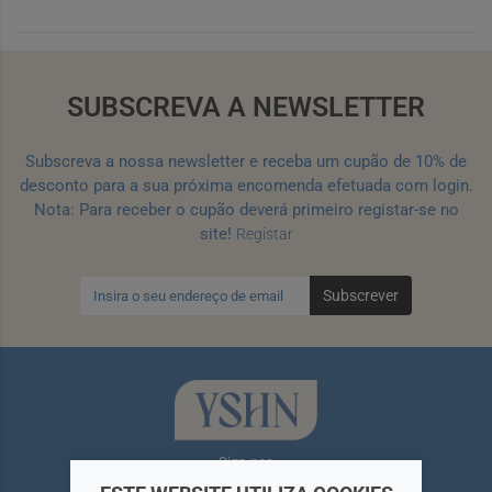
SUBSCREVA A NEWSLETTER
Subscreva a nossa newsletter e receba um cupão de 10% de
desconto para a sua próxima encomenda efetuada com login.
Nota: Para receber o cupão deverá primeiro registar-se no
site!
Registar
Subscrever
Siga-nos