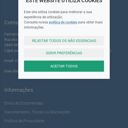
ESTE WEBSITE UTILIZA COOKIES
Este site utiliza cookies para melhorar a sua
experiência de utilização.
Contactos
Consulte nossa
política de cookies
para obter mais
informações.
Farmácia dos Foros de Amora Lda.
Rua dos Foros Amora 220 A-B
REJEITAR TODOS OS NÃO ESSENCIAIS
2845-589 Seixal - Portugal
Ligue para: +351 961 055 503 (Chamada para rede móvel nacional)
GERIR PREFERÊNCIAS
encomendas@youshine.pt
Email:
ACEITAR TODOS
Dias úteis das: 14:00 às 17:00
Informações
Envio de Encomendas
Cancelamento, Trocas ou Devoluções
Política de Privacidade