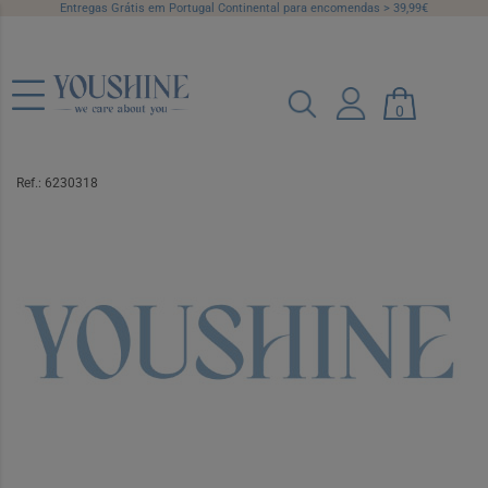
Entregas Grátis em Portugal Continental para encomendas > 39,99€
0
Amflee Comb 268/ 241,2 Sol Pip Cao
20-40kg
Ref.: 6230318