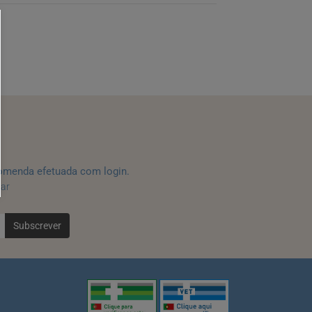
omenda efetuada com login.
tar
Subscrever