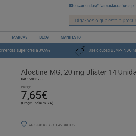
encomendas@farmaciadosforos.pt
MARCAS
BLOG
MANIFESTO
comendas superiores a 39,99€
Use o cupão BEM-VINDO na p
Alostine MG, 20 mg Blister 14 Uni
Ref.: 5900733
PREÇO:
7,65€
(Preços incluem IVA)
ADICIONAR AOS FAVORITOS