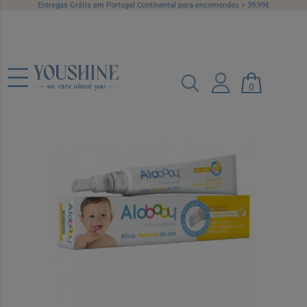
Entregas Grátis em Portugal Continental para encomendas > 39,99€
Alobaby Primeiros Dentes Gel Banana
0
10ml
Ref.: 6949404