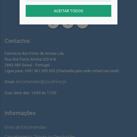
Siga-nos
ACEITAR TODOS
Contactos
Farmácia dos Foros de Amora Lda.
Rua dos Foros Amora 220 A-B
2845-589 Seixal - Portugal
Ligue para: +351 961 055 503 (Chamada para rede móvel nacional)
encomendas@youshine.pt
Email:
Dias úteis das: 14:00 às 17:00
Informações
Envio de Encomendas
Cancelamento, Trocas ou Devoluções