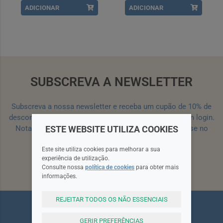
ADICIONAR
ADICIONAR
SUBSCREVA A NEWSLETTER
Subscreva a nossa newsletter e receba um cupão de 10% de
desconto para a sua próxima encomenda efetuada com login.
ESTE WEBSITE UTILIZA COOKIES
Nota: Para receber o cupão deverá primeiro registar-se no
site!
Registar
Este site utiliza cookies para melhorar a sua
experiência de utilização.
Consulte nossa
política de cookies
para obter mais
Subscrever
informações.
REJEITAR TODOS OS NÃO ESSENCIAIS
GERIR PREFERÊNCIAS