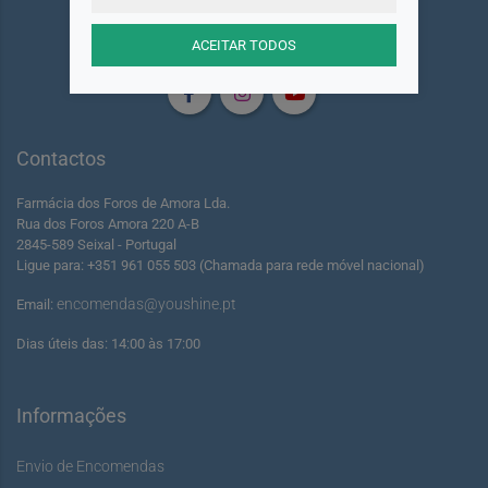
Siga-nos
ACEITAR TODOS
Contactos
Farmácia dos Foros de Amora Lda.
Rua dos Foros Amora 220 A-B
2845-589 Seixal - Portugal
Ligue para: +351 961 055 503 (Chamada para rede móvel nacional)
encomendas@youshine.pt
Email:
Dias úteis das: 14:00 às 17:00
Informações
Envio de Encomendas